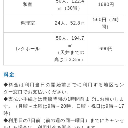
50人、122.4
和室
1680円
㎡（30畳）
560円（2時
料理室
24人、52.8㎡
間）
50人、194.7
㎡
レクホール
690円
（天井までの
高さ：3.3ｍ）
料金
◆料金は利用当日の開始前までに利用する地区セン
ター窓口でお支払いください。
◆支払い手続きは閉館時間の1時間前までにお願いしま
す。（月曜～土曜は9時～20時、日曜・祝日は9時～17
時）
◆利用日の7日前（前の週の同一曜日）までにキャンセ
ルした場合は、利用料金を返金いたします。